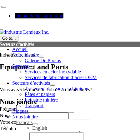
Passer
Toggle
au
Navigation
Demande de soumission
contenu
Tel: 1.450.441.4490
Go to...
Secteurs d’activités
Accueil
Industrie Lemieux
Notre histoire
Galerie De Photos
Equipment and Parts
Services
Services en acier inoxydable
Services de fabrication d’acier OEM
Secteurs d’activités
Traitement des eaux et chimique
Vous avez des questions ou des commentaires?
Pâtes et papiers
Industrie minière
Nous joindre
Transport
Prénom:
Blogues
Nom:
Nous joindre
Votre courriel:
*
Français
English
Téléphone:
Téléphone:
Votre
Votre